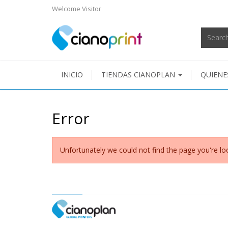
Welcome
Visitor
INICIO
TIENDAS CIANOPLAN
QUIENE
Error
Unfortunately we could not find the page you're loo