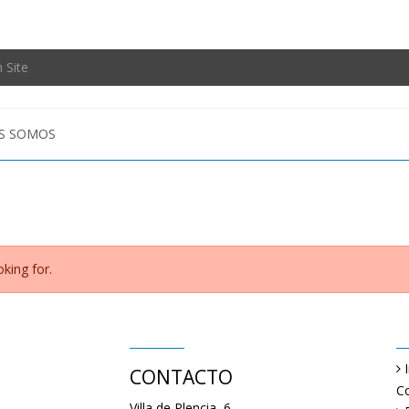
S SOMOS
king for.
CONTACTO
Co
Villa de Plencia, 6